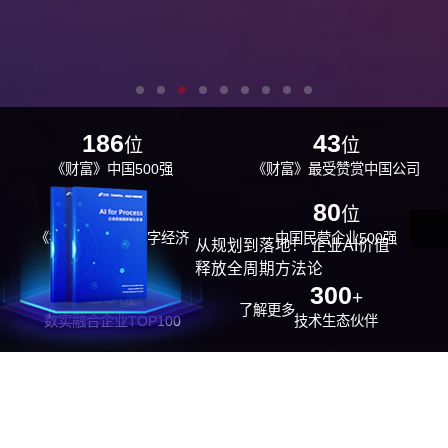
186
43
位
位
《财富》中国500强
《财富》最受赞赏中国公司
29
80
位
位
《福布斯》中国数字经济
中国民营企业500强
从规划到落地！ 企业AI价值
100强
释放全周期方法论
26
300
位
+
了解更多
数实融合企业TOP100
技术生态伙伴